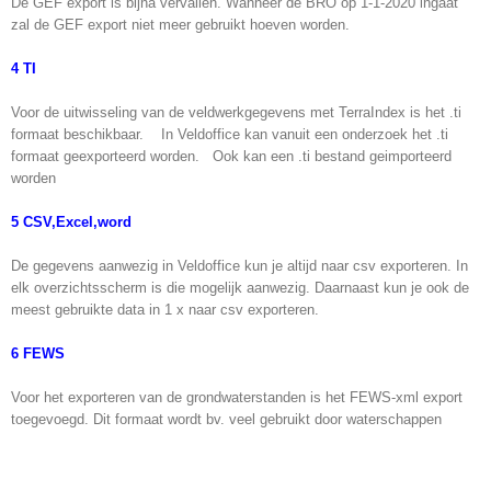
De GEF export is bijna vervallen. Wanneer de BRO op 1-1-2020 ingaat
zal de GEF export niet meer gebruikt hoeven worden.
4 TI
Voor de uitwisseling van de veldwerkgegevens met TerraIndex is het .ti
formaat beschikbaar. In Veldoffice kan vanuit een onderzoek het .ti
formaat geexporteerd worden. Ook kan een .ti bestand geimporteerd
worden
5 CSV,Excel,word
De gegevens aanwezig in Veldoffice kun je altijd naar csv exporteren. In
elk overzichtsscherm is die mogelijk aanwezig. Daarnaast kun je ook de
meest gebruikte data in 1 x naar csv exporteren.
6 FEWS
Voor het exporteren van de grondwaterstanden is het FEWS-xml export
toegevoegd. Dit formaat wordt bv. veel gebruikt door waterschappen