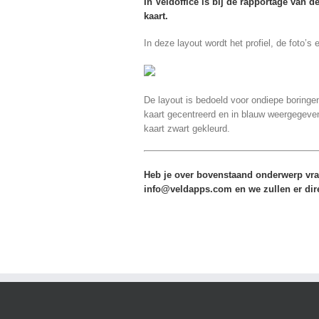
In Veldoffice is bij de rapportage van d
kaart.
In deze layout wordt het profiel, de foto’
De layout is bedoeld voor ondiepe boringe
kaart gecentreerd en in blauw weergegeve
kaart zwart gekleurd.
Heb je over bovenstaand onderwerp vrag
info@veldapps.com en we zullen er dire