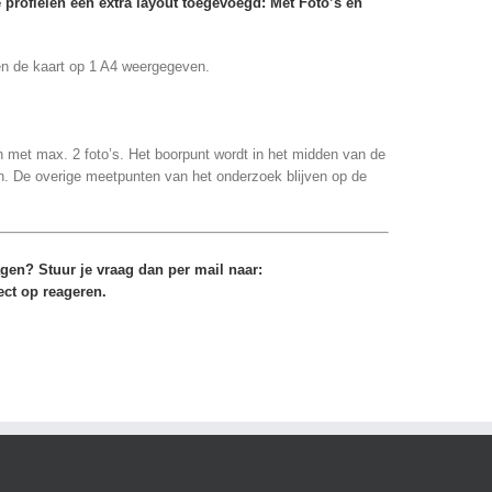
e profielen een extra layout toegevoegd: Met Foto’s en
s en de kaart op 1 A4 weergegeven.
n met max. 2 foto’s. Het boorpunt wordt in het midden van de
n. De overige meetpunten van het onderzoek blijven op de
en? Stuur je vraag dan per mail naar:
ct op reageren.