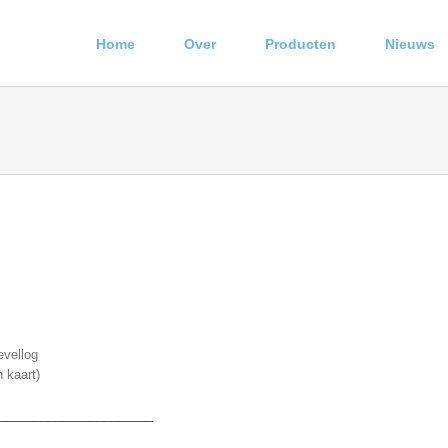
Home
Over
Producten
Nieuws
evellog
n kaart)
______________________