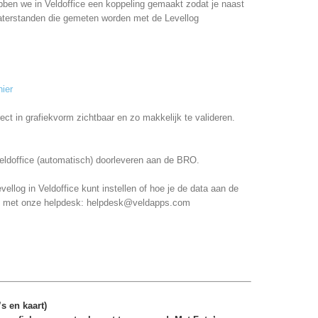
bben we in Veldoffice een koppeling gemaakt zodat je naast
waterstanden die gemeten worden met de Levellog
hier
rect in grafiekvorm zichtbaar en zo makkelijk te valideren.
eldoffice (automatisch) doorleveren aan de BRO.
ellog in Veldoffice kunt instellen of hoe je de data aan de
p met onze helpdesk: helpdesk@veldapps.com
s en kaart)