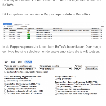
De analyseresultaten kunnen vanaf nu in
Veldoffice
getoetst worden via
BoToVa
.
Dit kan gedaan worden via de
Rapportagemodule
in
Veldoffice
.
In de
Rapportagemodule
is een item
BoToVa
beschikbaar. Daar kun je
een type toetsing selecteren en de analysemonsters die je wilt toetsen.