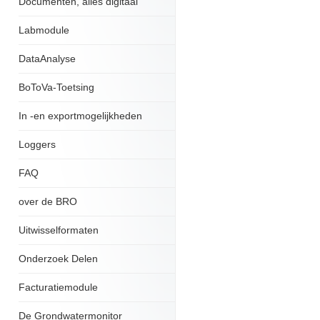
Documenten, alles digitaal
Labmodule
DataAnalyse
BoToVa-Toetsing
In -en exportmogelijkheden
Loggers
FAQ
over de BRO
Uitwisselformaten
Onderzoek Delen
Facturatiemodule
De Grondwatermonitor